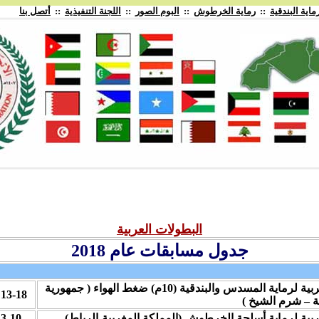
ماية البندقية
::
رماية الخرطوش
::
البوم الصور
::
اللجنة التنفيذية
::
أتصل بنا
البطولات العربية
جدول مسابقات عام 2018
ربية لرماية المسدس والبندقية
(10م) ضغط الهواء
( جمهورية
13
-
18
ة –
شرم الشيخ
)
ربية لرماية أسلحة
الخرطوش
(
المملكة المغربية
-
الرباط
)
10
-
3