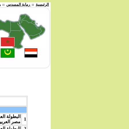
الرئيسية
::
رماية المسدس
::
ر
البطولة الع
1
مصر العربي
2
البطولة الع