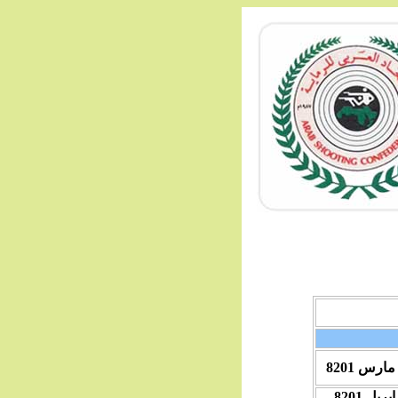
مارس
201
8
ابريل
201
8